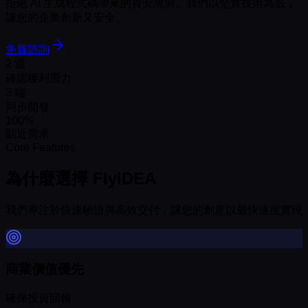
拒絕 AI 生成程式碼帶來的資安黑洞。我們以堅實技術為底，
讓您的企業創新又安全。
免費諮詢
2 週
確認獲利潛力
3 端
同步開發
100%
貼近需求
Core Features
為什麼選擇 FlyiDEA
我們專注於快速驗證與高效交付，讓您的創意以最快速度實現
商業價值優先
確保投資回報