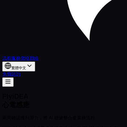
流程
服務
價格
聯絡
繁體中文
免費諮詢
FlyiDEA
心電感應
兩周確認獲利潛力，將 AI 穩健整合進業務流程