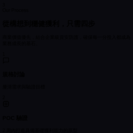
3
Our Process
從構想到穩健獲利，只需四步
商業價值優先，結合企業級資安防護，確保每一分投入都成為
業務成長的基石。
1
規格討論
釐清需求與驗證目標
2
POC 驗證
2 周內打造具備基礎獲利能力的原型