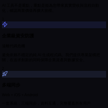
AI 工具不是重點，重點是能為您帶來真實營收與流程自動
化，確認商業價值再擴大規模。
1
企業級資安防護
遠離代碼危機
避免依賴不穩定的純 AI 生成程式碼。我們提供專業架構把
關，在追求創新的同時保障企業資產與數據安全。
2
多端同步
Web + iOS + Android
一套系統，三端同步，資料互通，完整覆蓋所有用戶